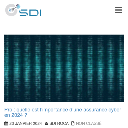
Toggle
Pro : quelle est l’importance d’une assurance cyber
en 2024 ?
23 JANVIER 2024
SDI ROCA
NON CLASSÉ